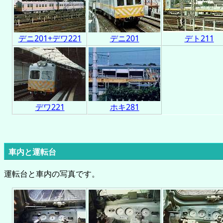
デニ201+デワ221
デニ201
デト211
デワ221
ホキ281
車内と運転台
運転台と車内の写真です。