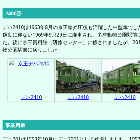
2400形
デハ2410は1963年8月の京王線昇圧後も活躍した中型車でし
稼動に伴ない1969年9月29日に廃車され、多摩動物公園駅
た。後に京王資料館（研修センター）に移されましたが、20
物公園駅前に戻りました。
デハ2410
デハ2410
デハ2410
事業用車
デニ201は1953年10月にデニ2901として登場しました。195