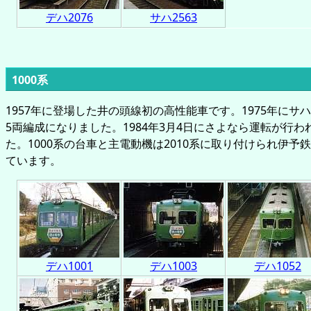
デハ2076
サハ2563
1000系
1957年に登場した井の頭線初の高性能車です。1975年にサハ
5両編成になりました。1984年3月4日にさよなら運転が行
た。1000系の台車と主電動機は2010系に取り付けられ伊予鉄
ています。
デハ1001
デハ1003
デハ1052