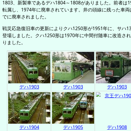
1803、新製車であるデハ1804～1808がありました。前者は1
転属し、1974年に廃車されています。井の頭線に残った車両は
でに廃車されました。
戦災応急復旧車の更新によりクハ1250形が1951年に、サハ130
登場しました。クハ1250形は1970年に中間付随車に改造され
りました。
デハ1903
デハ1903
デハ1903
デハ1904
デハ1905
デハ1908