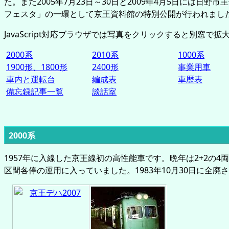
た。また2005年7月23日～30日と2009年4月5日には日野
フェスタ」の一環として京王資料館の特別公開が行われまし
JavaScript対応ブラウザでは写真をクリックすると別窓で
2000系
2010系
1000系
1900形、1800形
2400形
事業用車
車内と運転台
編成表
車歴表
備忘録記事一覧
談話室
2000系
1957年に入線した京王線初の高性能車です。晩年は2+2の4
区間各停の運用に入っていました。1983年10月30日に全廃