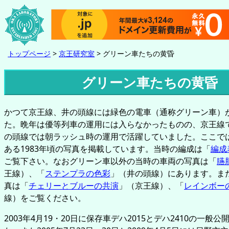
トップページ
>
京王研究室
> グリーン車たちの黄昏
グリーン車たちの黄昏
かつて京王線、井の頭線には緑色の電車（通称グリーン車）
た。晩年は優等列車の運用には入らなかったものの、京王線
の頭線では朝ラッシュ時の運用で活躍していました。ここで
ある1983年頃の写真を掲載しています。当時の編成は「
編成
ご覧下さい。なおグリーン車以外の当時の車両の写真は「
臙
王線）、「
ステンプラの色彩
」（井の頭線）にあります。ま
真は「
チェリーとブルーの共演
」（京王線）、「
レインボー
線）をご覧ください。
2003年4月19・20日に保存車デハ2015とデハ2410の一般