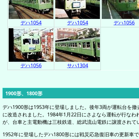
デハ1054
デハ1054
デハ1056
デハ1056
サハ1304
1900形、1800形
デハ1900形は1953年に登場しました。後年3両が運転台を
に改造されました。1984年1月22日にさよなら運転が行な
が、台車と主電動機は三枝鉄道、総武流山電鉄に譲渡されて
1952年に登場したデハ1800形には戦災応急復旧車の更新車で