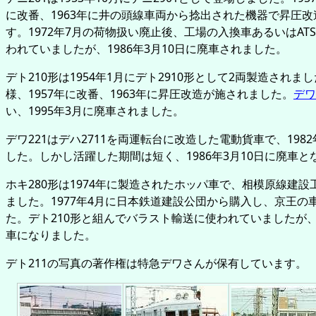
に改番、1963年に井の頭線車両から捻出された機器で昇圧
す。1972年7月の荷物扱い廃止後、工場の入換車あるいはAT
われていましたが、1986年3月10日に廃車されました。
デト210形は1954年1月にデト2910形として2両製造されま
様、1957年に改番、1963年に昇圧改造が施されました。
デワ
い、1995年3月に廃車されました。
デワ221はデハ2711を両運転台に改造した電動貨車で、198
した。しかし活躍した期間は短く、1986年3月10日に廃車と
ホキ280形は1974年に製造されたホッパ車で、相模原線建
ました。1977年4月に日本鉄道建設公団から購入し、京王の
た。デト210形と組んでバラスト輸送に使われていましたが、1
車になりました。
デト211の写真の著作権は特急デワさんが保有しています。