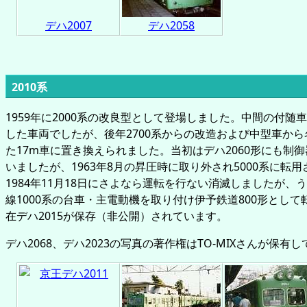
デハ2007
デハ2058
2010系
1959年に2000系の改良型として登場しました。中間の付随
した車両でしたが、後年2700系からの改造および中型車か
た17m車に置き換えられました。当初はデハ2060形にも制
いましたが、1963年8月の昇圧時に取り外され5000系に転
1984年11月18日にさよなら運転を行ない消滅しましたが、
線1000系の台車・主電動機を取り付け伊予鉄道800形とし
在デハ2015が保存（非公開）されています。
デハ2068、デハ2023の写真の著作権はTO-MIXさんが保有