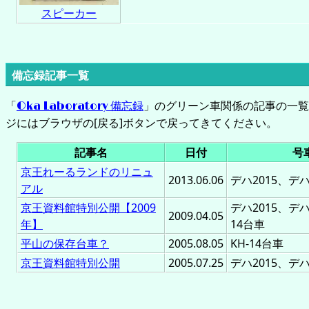
スピーカー
備忘録記事一覧
「
備忘録
」のグリーン車関係の記事の一
Oka Laboratory
ジにはブラウザの[戻る]ボタンで戻ってきてください。
記事名
日付
号
京王れーるランドのリニュ
2013.06.06
デハ2015、デハ
アル
京王資料館特別公開【2009
デハ2015、デハ
2009.04.05
年】
14台車
平山の保存台車？
2005.08.05
KH-14台車
京王資料館特別公開
2005.07.25
デハ2015、デハ